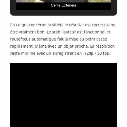
Selfie Extérieur
En ce qui concerne la vidéo, le résultat est
correct
sans
être vraiment bon
. Le stabilisateur est fonctionnel et
l’autofocus automatique
fait la mise au point assez
rapidement. Même
avec un objet proche. La résolution
reste minime avec un enregistrent en
720p
/
30 fps
.