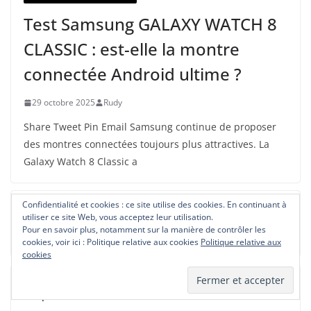
Test Samsung GALAXY WATCH 8
CLASSIC : est-elle la montre
connectée Android ultime ?
29 octobre 2025
Rudy
Share Tweet Pin Email Samsung continue de proposer
des montres connectées toujours plus attractives. La
Galaxy Watch 8 Classic a
Confidentialité et cookies : ce site utilise des cookies. En continuant à
Test Samsung GALAXY S24 ULTRA : le meilleur
utiliser ce site Web, vous acceptez leur utilisation.
smartphone du moment
Pour en savoir plus, notamment sur la manière de contrôler les
21 août 2024
cookies, voir ici : Politique relative aux cookies
Politique relative aux
cookies
Test Samsung GLAXY S24 : le meilleur smartphone
compact du moment