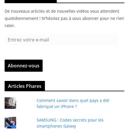
De nouveaux articles et de nouvelles vidéos vous attendent
quotidiennement ! N'hésitez pas à vous abonner pour ne rien
rater.
E
n
t
r
Abonnez-vous
e
z
v
Articles Phares
o
t
Comment savoir dans quel pays a été
r
fabriqué un iPhone ?
e
e
SAMSUNG : Codes secrets pour les
-
smartphones Galaxy