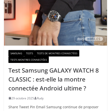
e
e
-
m
a
i
l
SAMSUNG
TESTS
TESTS DE MONTRES CONNECTÉES
TESTS MONTRES CONNECTÉES
Test Samsung GALAXY WATCH 8
CLASSIC : est-elle la montre
connectée Android ultime ?
29 octobre 2025
Rudy
Share Tweet Pin Email Samsung continue de proposer