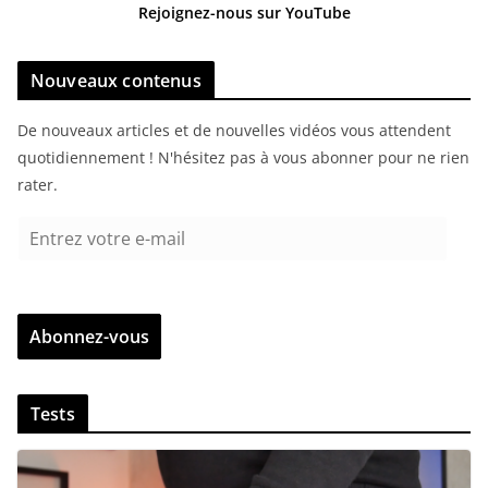
Rejoignez-nous sur YouTube
Nouveaux contenus
De nouveaux articles et de nouvelles vidéos vous attendent
quotidiennement ! N'hésitez pas à vous abonner pour ne rien
rater.
E
n
t
r
Abonnez-vous
e
z
v
Tests
o
t
r