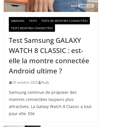
a
i
l
SAMSUNG
TESTS
TESTS DE MONTRES CONNECTÉES
TESTS MONTRES CONNECTÉES
Test Samsung GALAXY
WATCH 8 CLASSIC : est-
elle la montre connectée
Android ultime ?
29 octobre 2025
Rudy
Samsung continue de proposer des
montres connectées toujours plus
attractives. La Galaxy Watch 8 Classic a tout
pour elle. Elle