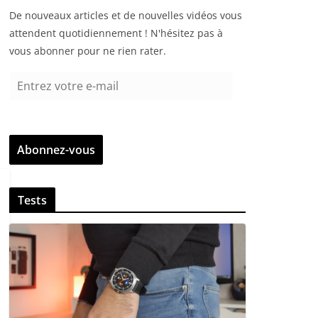
De nouveaux articles et de nouvelles vidéos vous
attendent quotidiennement ! N'hésitez pas à
vous abonner pour ne rien rater.
E
n
t
r
Abonnez-vous
e
z
v
Tests
o
t
r
e
e
-
m