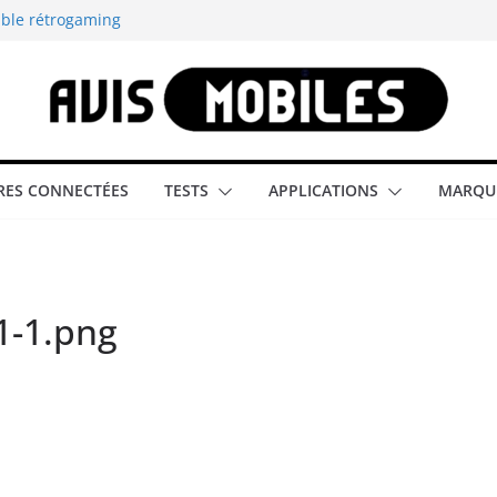
able rétrogaming
illeur smartphone
smartphone compact
est-elle la
ES CONNECTÉES
TESTS
APPLICATIONS
MARQU
aître tous les
1-1.png