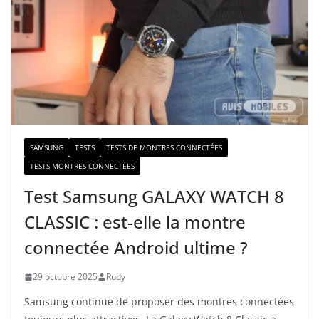
e
e
-
m
a
i
l
SAMSUNG
TESTS
TESTS DE MONTRES CONNECTÉES
TESTS MONTRES CONNECTÉES
Test Samsung GALAXY WATCH 8
CLASSIC : est-elle la montre
connectée Android ultime ?
29 octobre 2025
Rudy
Samsung continue de proposer des montres connectées