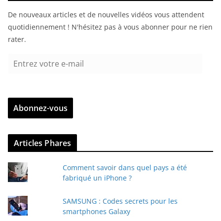
De nouveaux articles et de nouvelles vidéos vous attendent
quotidiennement ! N'hésitez pas à vous abonner pour ne rien
rater.
E
n
t
r
Abonnez-vous
e
z
v
Articles Phares
o
t
Comment savoir dans quel pays a été
r
fabriqué un iPhone ?
e
e
SAMSUNG : Codes secrets pour les
-
smartphones Galaxy
m