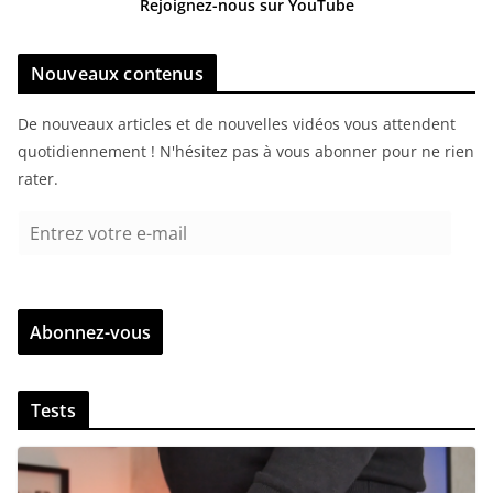
Rejoignez-nous sur YouTube
Nouveaux contenus
De nouveaux articles et de nouvelles vidéos vous attendent
quotidiennement ! N'hésitez pas à vous abonner pour ne rien
rater.
E
n
t
r
Abonnez-vous
e
z
v
Tests
o
t
r