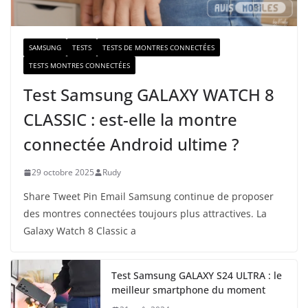
l
SAMSUNG
TESTS
TESTS DE MONTRES CONNECTÉES
TESTS MONTRES CONNECTÉES
Test Samsung GALAXY WATCH 8
CLASSIC : est-elle la montre
connectée Android ultime ?
29 octobre 2025
Rudy
Share Tweet Pin Email Samsung continue de proposer
des montres connectées toujours plus attractives. La
Galaxy Watch 8 Classic a
Test Samsung GALAXY S24 ULTRA : le
meilleur smartphone du moment