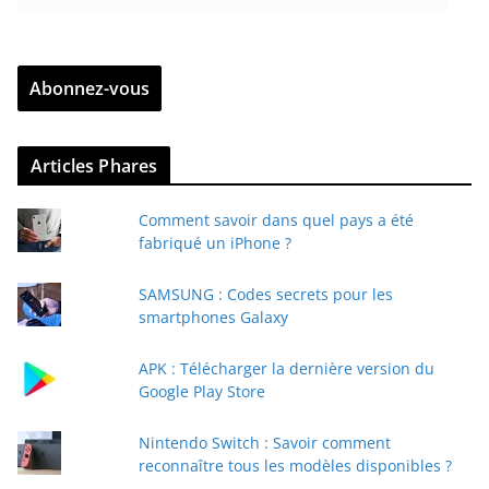
n
t
r
Abonnez-vous
e
z
v
Articles Phares
o
t
Comment savoir dans quel pays a été
r
fabriqué un iPhone ?
e
e
SAMSUNG : Codes secrets pour les
-
smartphones Galaxy
m
a
APK : Télécharger la dernière version du
i
Google Play Store
l
Nintendo Switch : Savoir comment
reconnaître tous les modèles disponibles ?