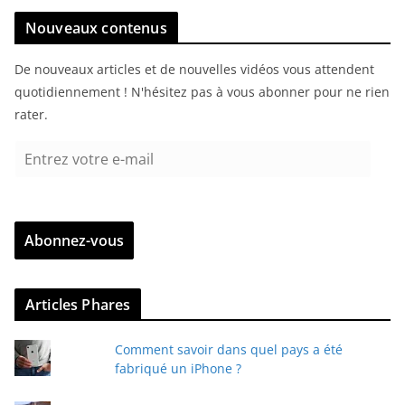
Nouveaux contenus
De nouveaux articles et de nouvelles vidéos vous attendent
quotidiennement ! N'hésitez pas à vous abonner pour ne rien
rater.
E
n
t
r
Abonnez-vous
e
z
v
Articles Phares
o
t
Comment savoir dans quel pays a été
r
fabriqué un iPhone ?
e
e