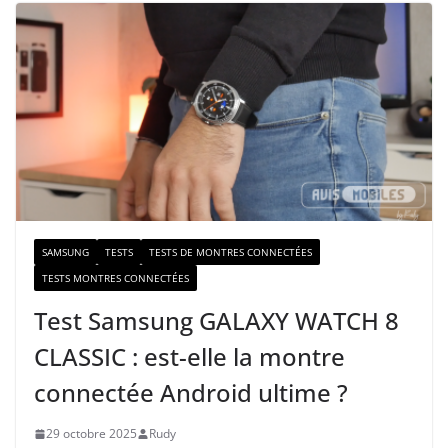
r
e
e
-
m
a
i
l
SAMSUNG
TESTS
TESTS DE MONTRES CONNECTÉES
TESTS MONTRES CONNECTÉES
Test Samsung GALAXY WATCH 8
CLASSIC : est-elle la montre
connectée Android ultime ?
29 octobre 2025
Rudy