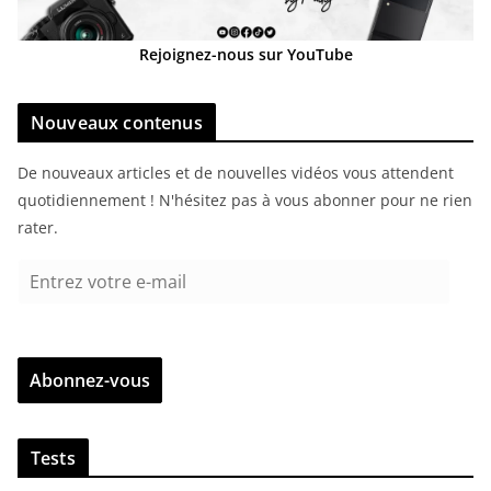
Rejoignez-nous sur YouTube
Nouveaux contenus
De nouveaux articles et de nouvelles vidéos vous attendent
quotidiennement ! N'hésitez pas à vous abonner pour ne rien
rater.
E
n
t
r
Abonnez-vous
e
z
v
Tests
o
t