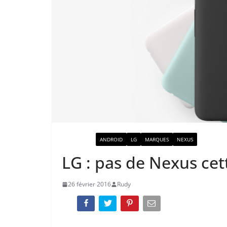
ACTUALITÉ
ANDROID
LG
MARQUES
NEXUS
LG : pas de Nexus ce
26 février 2016
Rudy