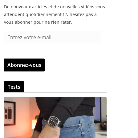
De nouveaux articles et de nouvelles vidéos vous
attendent quotidiennement ! N'hésitez pas à
vous abonner pour ne rien rater.
E
n
t
r
Abonnez-vous
e
z
v
Tests
o
t
r
e
e
-
m