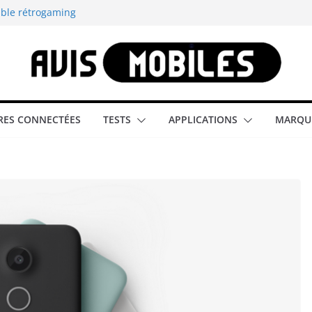
able rétrogaming
illeur smartphone
smartphone compact
est-elle la
ES CONNECTÉES
TESTS
APPLICATIONS
MARQU
aître tous les