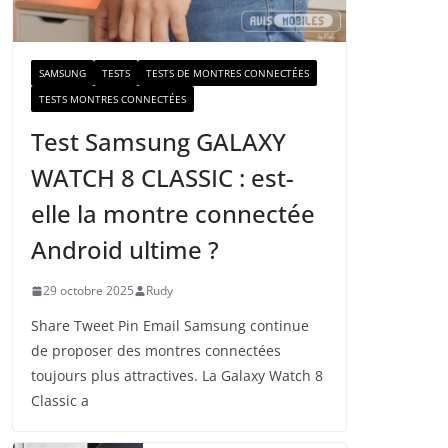
a
i
l
SAMSUNG
TESTS
TESTS DE MONTRES CONNECTÉES
TESTS MONTRES CONNECTÉES
Test Samsung GALAXY
WATCH 8 CLASSIC : est-
elle la montre connectée
Android ultime ?
29 octobre 2025
Rudy
Share Tweet Pin Email Samsung continue
de proposer des montres connectées
toujours plus attractives. La Galaxy Watch 8
Classic a