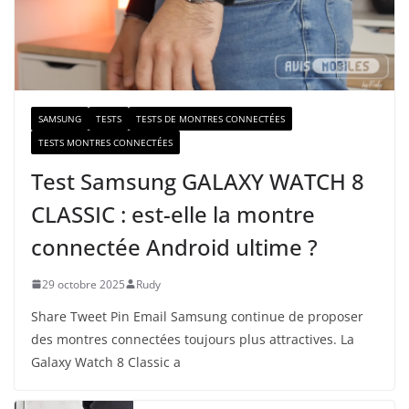
m
a
i
l
SAMSUNG
TESTS
TESTS DE MONTRES CONNECTÉES
TESTS MONTRES CONNECTÉES
Test Samsung GALAXY WATCH 8
CLASSIC : est-elle la montre
connectée Android ultime ?
29 octobre 2025
Rudy
Share Tweet Pin Email Samsung continue de proposer
des montres connectées toujours plus attractives. La
Galaxy Watch 8 Classic a