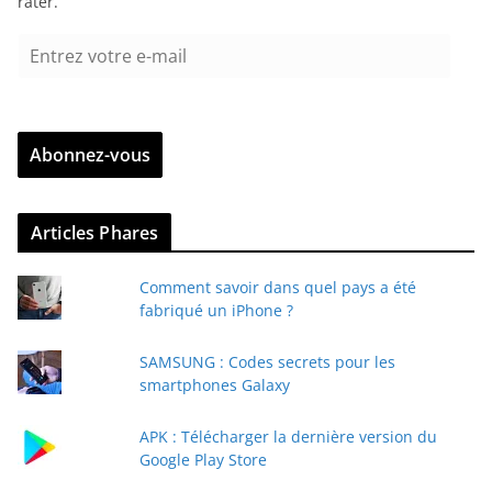
rater.
E
n
t
r
Abonnez-vous
e
z
v
Articles Phares
o
t
Comment savoir dans quel pays a été
r
fabriqué un iPhone ?
e
e
SAMSUNG : Codes secrets pour les
-
smartphones Galaxy
m
a
APK : Télécharger la dernière version du
i
Google Play Store
l