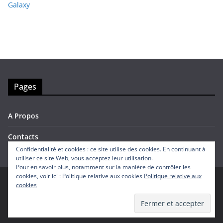
Galaxy
Pages
A Propos
Contacts
Confidentialité et cookies : ce site utilise des cookies. En continuant à
utiliser ce site Web, vous acceptez leur utilisation.
Pour en savoir plus, notamment sur la manière de contrôler les
cookies, voir ici : Politique relative aux cookies
Politique relative aux
cookies
Copyright © 2026
Avis Mobiles
. Tous droits réservés.
Theme
ColorMag
par ThemeGrill. Propulsé par
WordPress
.