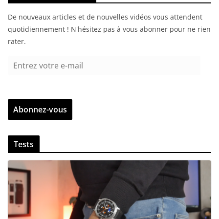
De nouveaux articles et de nouvelles vidéos vous attendent
quotidiennement ! N'hésitez pas à vous abonner pour ne rien
rater.
E
n
t
r
Abonnez-vous
e
z
v
Tests
o
t
r
e
e
-