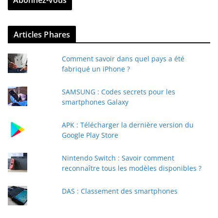
Abonnez-vous
e
z
v
Articles Phares
o
t
Comment savoir dans quel pays a été
r
fabriqué un iPhone ?
e
e
SAMSUNG : Codes secrets pour les
-
smartphones Galaxy
m
a
APK : Télécharger la dernière version du
i
Google Play Store
l
Nintendo Switch : Savoir comment
reconnaître tous les modèles disponibles ?
DAS : Classement des smartphones