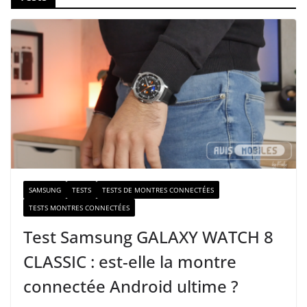
t
r
e
e
-
m
a
i
l
SAMSUNG
TESTS
TESTS DE MONTRES CONNECTÉES
TESTS MONTRES CONNECTÉES
Test Samsung GALAXY WATCH 8
CLASSIC : est-elle la montre
connectée Android ultime ?