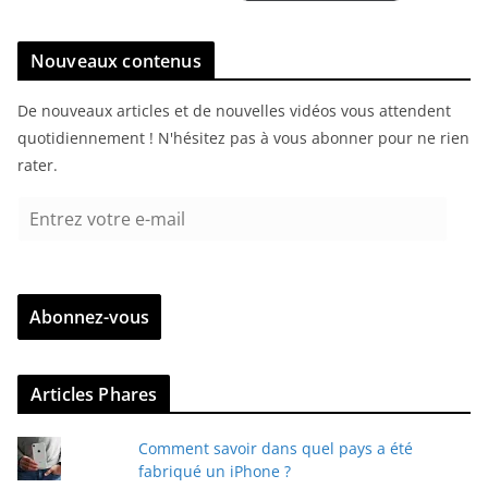
Nouveaux contenus
De nouveaux articles et de nouvelles vidéos vous attendent
quotidiennement ! N'hésitez pas à vous abonner pour ne rien
rater.
E
n
t
r
Abonnez-vous
e
z
v
Articles Phares
o
t
Comment savoir dans quel pays a été
r
fabriqué un iPhone ?
e