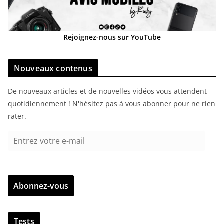
Rejoignez-nous sur YouTube
Nouveaux contenus
De nouveaux articles et de nouvelles vidéos vous attendent
quotidiennement ! N'hésitez pas à vous abonner pour ne rien
rater.
E
n
t
r
Abonnez-vous
e
z
v
Tests
o