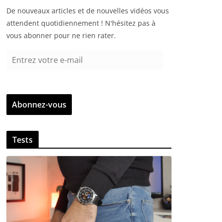
De nouveaux articles et de nouvelles vidéos vous
attendent quotidiennement ! N'hésitez pas à
vous abonner pour ne rien rater.
E
n
t
r
Abonnez-vous
e
z
v
Tests
o
t
r
e
e
-
m