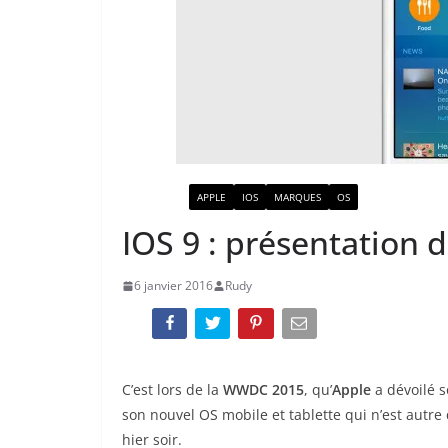
ACTUALITÉ
APPLE
IOS
MARQUES
OS
IOS 9 : présentation
6 janvier 2016
Rudy
C’est lors de la
WWDC 2015
, qu’
Apple
a dévoilé s
son nouvel OS mobile et tablette qui n’est autre 
hier soir.