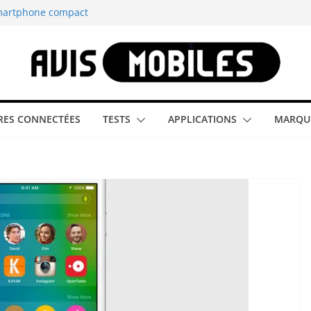
smartphone compact
est-elle la
aître tous les
able rétrogaming
ES CONNECTÉES
TESTS
APPLICATIONS
MARQU
illeur smartphone