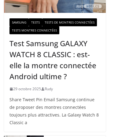
a
i
l
SAMSUNG
TESTS
TESTS DE MONTRES CONNECTÉES
TESTS MONTRES CONNECTÉES
Test Samsung GALAXY
WATCH 8 CLASSIC : est-
elle la montre connectée
Android ultime ?
29 octobre 2025
Rudy
Share Tweet Pin Email Samsung continue
de proposer des montres connectées
toujours plus attractives. La Galaxy Watch 8
Classic a