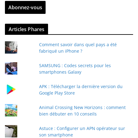
Abonnez-vous
e
z
v
Articles Phares
o
t
Comment savoir dans quel pays a été
r
fabriqué un iPhone ?
e
e
SAMSUNG : Codes secrets pour les
-
smartphones Galaxy
m
a
APK : Télécharger la dernière version du
i
Google Play Store
l
Animal Crossing New Horizons : comment
bien débuter en 10 conseils
Astuce : Configurer un APN opérateur sur
son smartphone