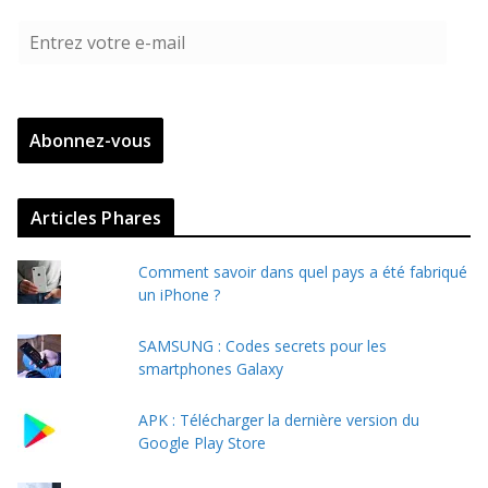
E
n
t
r
Abonnez-vous
e
z
v
Articles Phares
o
t
Comment savoir dans quel pays a été fabriqué
r
un iPhone ?
e
e
SAMSUNG : Codes secrets pour les
-
smartphones Galaxy
m
a
APK : Télécharger la dernière version du
i
Google Play Store
l