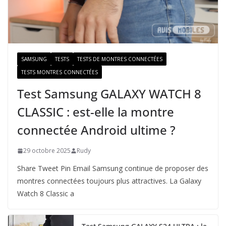
a
i
l
SAMSUNG
TESTS
TESTS DE MONTRES CONNECTÉES
TESTS MONTRES CONNECTÉES
Test Samsung GALAXY WATCH 8
CLASSIC : est-elle la montre
connectée Android ultime ?
29 octobre 2025
Rudy
Share Tweet Pin Email Samsung continue de proposer des
montres connectées toujours plus attractives. La Galaxy
Watch 8 Classic a