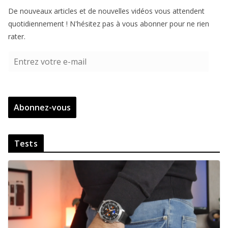
De nouveaux articles et de nouvelles vidéos vous attendent
quotidiennement ! N'hésitez pas à vous abonner pour ne rien
rater.
E
n
t
r
Abonnez-vous
e
z
v
Tests
o
t
r
e
e
-
m