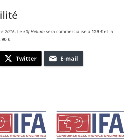
lité
re 2016
. Le
50f Helium
sera commercialisé à
129 €
et la
,90 €
.
Twitter
E-mail