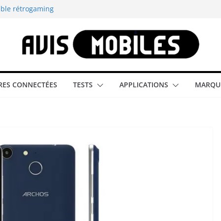
able rétrogaming
illeur smartphone
smartphone compact
est-elle la
ES CONNECTÉES
TESTS
APPLICATIONS
MARQU
aître tous les