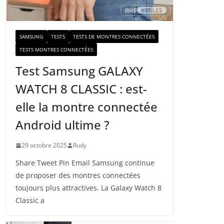
a
i
l
SAMSUNG
TESTS
TESTS DE MONTRES CONNECTÉES
TESTS MONTRES CONNECTÉES
Test Samsung GALAXY
WATCH 8 CLASSIC : est-
elle la montre connectée
Android ultime ?
29 octobre 2025
Rudy
Share Tweet Pin Email Samsung continue
de proposer des montres connectées
toujours plus attractives. La Galaxy Watch 8
Classic a