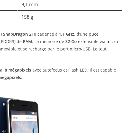
9,1 mm
158 g
7)
SnapDragon 210
cadencé à
1,1 GHz
, d’une puce
LPDDR3) de
RAM
. La mémoire de
32 Go
extensible via micro-
amovible et se recharge par le port micro-USB. Le tout
pal
8 mégapixels
avec autofocus et Flash LED. Il est capable
mégapixels
.