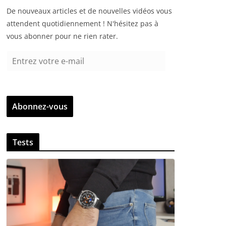
De nouveaux articles et de nouvelles vidéos vous
attendent quotidiennement ! N'hésitez pas à
vous abonner pour ne rien rater.
E
n
t
r
Abonnez-vous
e
z
v
Tests
o
t
r
e
e
-
m