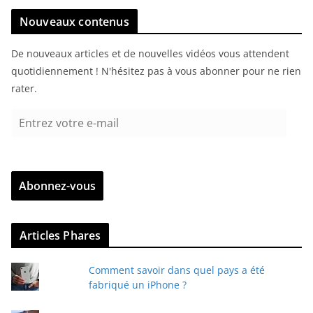
Nouveaux contenus
De nouveaux articles et de nouvelles vidéos vous attendent
quotidiennement ! N'hésitez pas à vous abonner pour ne rien
rater.
E
n
t
r
Abonnez-vous
e
z
v
Articles Phares
o
t
Comment savoir dans quel pays a été
r
fabriqué un iPhone ?
e
e