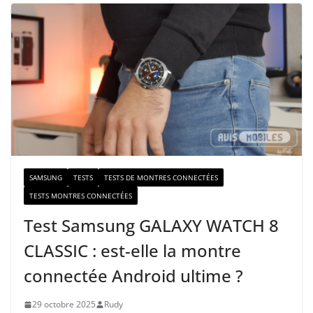
t
r
e
e
-
m
a
i
l
SAMSUNG
TESTS
TESTS DE MONTRES CONNECTÉES
TESTS MONTRES CONNECTÉES
Test Samsung GALAXY WATCH 8
CLASSIC : est-elle la montre
connectée Android ultime ?
29 octobre 2025
Rudy