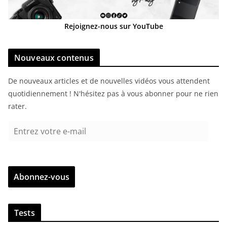
Rejoignez-nous sur YouTube
Nouveaux contenus
De nouveaux articles et de nouvelles vidéos vous attendent
quotidiennement ! N'hésitez pas à vous abonner pour ne rien
rater.
E
n
t
r
Abonnez-vous
e
z
v
Tests
o