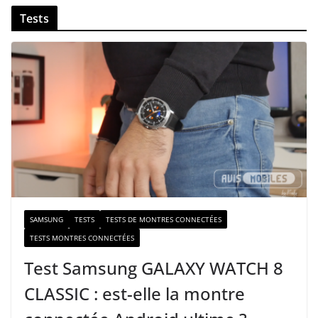
v
Tests
o
t
r
e
e
-
m
a
i
l
SAMSUNG
TESTS
TESTS DE MONTRES CONNECTÉES
TESTS MONTRES CONNECTÉES
Test Samsung GALAXY WATCH 8
CLASSIC : est-elle la montre