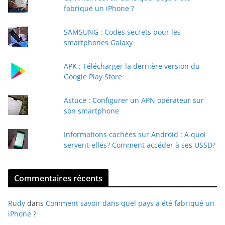
r
fabriqué un iPhone ?
e
e
SAMSUNG : Codes secrets pour les
-
smartphones Galaxy
m
a
APK : Télécharger la dernière version du
i
Google Play Store
l
Astuce : Configurer un APN opérateur sur
son smartphone
Informations cachées sur Android : A quoi
servent-elles? Comment accéder à ses USSD?
Commentaires récents
Rudy
dans
Comment savoir dans quel pays a été fabriqué un
iPhone ?