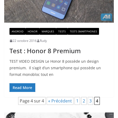
ANDROID
HONOR
MARQUES
TESTS
TESTS SMARTPHONES
22 octobre 2016
Rudy
Test : Honor 8 Premium
TEST VIDEO DESIGN Le Honor 8 possède un design
premium. Il s’agit d’un smartphone qui possède un
format monobloc tout en
Read More
Page 4 sur 4
« Précédent
1
2
3
4