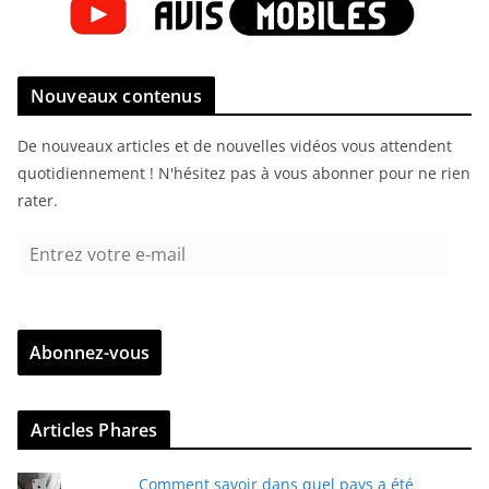
Nouveaux contenus
De nouveaux articles et de nouvelles vidéos vous attendent
quotidiennement ! N'hésitez pas à vous abonner pour ne rien
rater.
E
n
t
r
Abonnez-vous
e
z
v
Articles Phares
o
t
Comment savoir dans quel pays a été