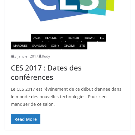
ACTUALITÉ
ASUS
BLACKBERRY
HONOR
HUAWEI
LG
MARQUES
SAMSUNG
SONY
XIAOMI
ZTE
3 janvier 2017
Rudy
CES 2017 : Dates des
conférences
Le CES 2017 est l’événement de ce début d’année dans
le monde des nouvelles technologies. Pour rien
manquer de ce salon,
Read More