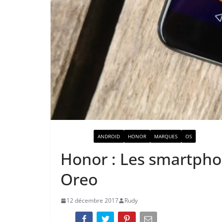
ACTUALITÉ
ANDROID
HONOR
MARQUES
OS
Honor : Les smartpho
Oreo
12 décembre 2017
Rudy