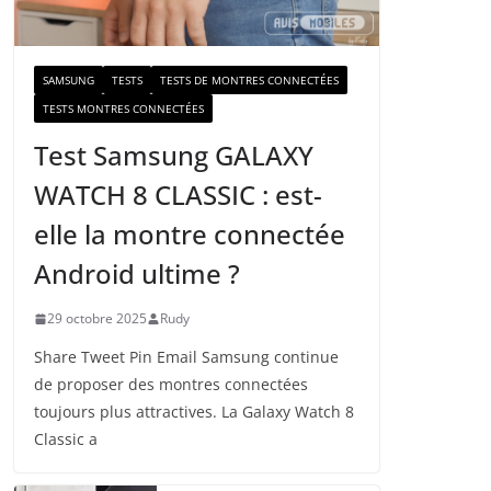
a
i
l
SAMSUNG
TESTS
TESTS DE MONTRES CONNECTÉES
TESTS MONTRES CONNECTÉES
Test Samsung GALAXY
WATCH 8 CLASSIC : est-
elle la montre connectée
Android ultime ?
29 octobre 2025
Rudy
Share Tweet Pin Email Samsung continue
de proposer des montres connectées
toujours plus attractives. La Galaxy Watch 8
Classic a