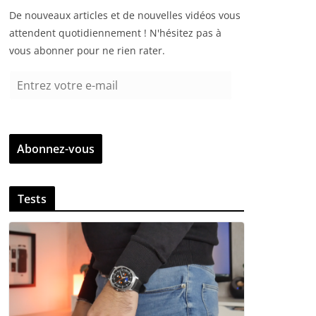
De nouveaux articles et de nouvelles vidéos vous
attendent quotidiennement ! N'hésitez pas à
vous abonner pour ne rien rater.
E
n
t
r
Abonnez-vous
e
z
v
Tests
o
t
r
e
e
-
m