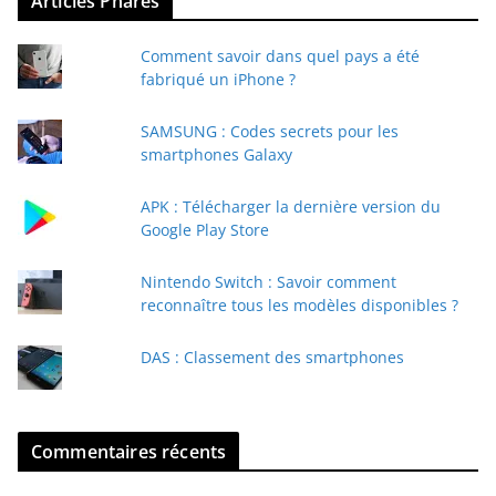
Articles Phares
o
t
Comment savoir dans quel pays a été
r
fabriqué un iPhone ?
e
e
SAMSUNG : Codes secrets pour les
-
smartphones Galaxy
m
a
APK : Télécharger la dernière version du
i
Google Play Store
l
Nintendo Switch : Savoir comment
reconnaître tous les modèles disponibles ?
DAS : Classement des smartphones
Commentaires récents