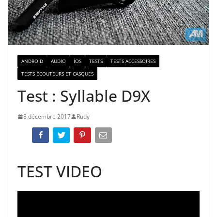
ANDROID
AUDIO
IOS
TESTS
TESTS ACCESSOIRES
TESTS ÉCOUTEURS ET CASQUES
Test : Syllable D9X
8 décembre 2017
Rudy
TEST VIDEO