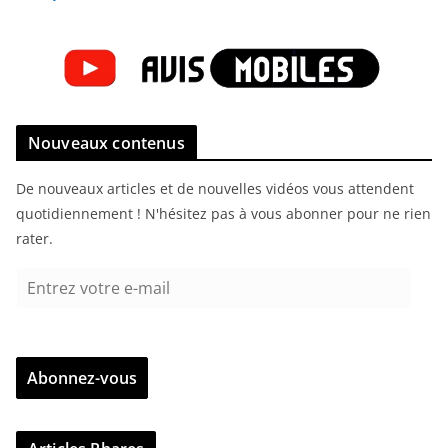
Nouveaux contenus
De nouveaux articles et de nouvelles vidéos vous attendent
quotidiennement ! N'hésitez pas à vous abonner pour ne rien
rater.
E
n
t
r
Abonnez-vous
e
z
v