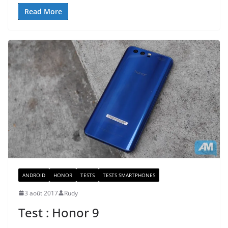
Read More
ANDROID
HONOR
TESTS
TESTS SMARTPHONES
3 août 2017
Rudy
Test : Honor 9