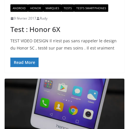
ANDROID
HONOR
MARQUES
TESTS
TESTS SMARTPHONES
9 février 2017
Rudy
Test : Honor 6X
TEST VIDEO DESIGN Il n’est pas sans rappeler le design
du Honor 5C , testé sur par mes soins . Il est vraiment
Read More