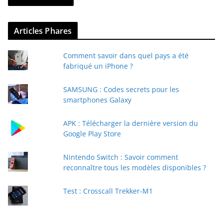
z
v
Articles Phares
o
t
Comment savoir dans quel pays a été
r
fabriqué un iPhone ?
e
e
SAMSUNG : Codes secrets pour les
-
smartphones Galaxy
m
a
APK : Télécharger la dernière version du
i
Google Play Store
l
Nintendo Switch : Savoir comment
reconnaître tous les modèles disponibles ?
Test : Crosscall Trekker-M1