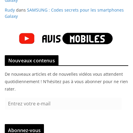
Galaxy
Rudy
dans
SAMSUNG : Codes secrets pour les smartphones
Galaxy
Nouveaux contenus
De nouveaux articles et de nouvelles vidéos vous attendent
quotidiennement ! N'hésitez pas à vous abonner pour ne rien
rater.
E
n
t
r
Abonnez-vous
e