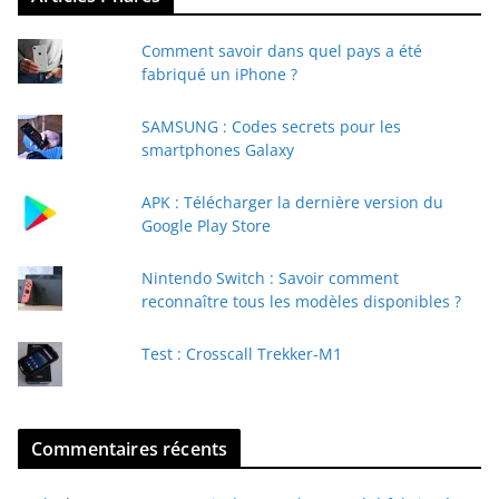
o
t
Comment savoir dans quel pays a été
r
fabriqué un iPhone ?
e
e
SAMSUNG : Codes secrets pour les
-
smartphones Galaxy
m
a
APK : Télécharger la dernière version du
i
Google Play Store
l
Nintendo Switch : Savoir comment
reconnaître tous les modèles disponibles ?
Test : Crosscall Trekker-M1
Commentaires récents