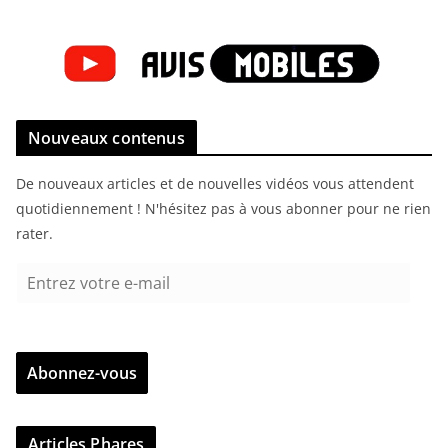
Nouveaux contenus
De nouveaux articles et de nouvelles vidéos vous attendent
quotidiennement ! N'hésitez pas à vous abonner pour ne rien
rater.
E
n
t
r
Abonnez-vous
e
z
v
Articles Phares