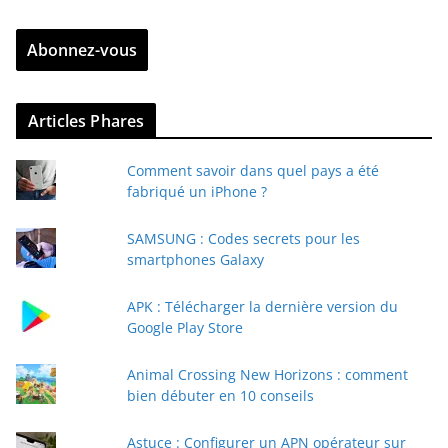
t
r
Abonnez-vous
e
z
v
Articles Phares
o
t
Comment savoir dans quel pays a été
r
fabriqué un iPhone ?
e
e
SAMSUNG : Codes secrets pour les
-
smartphones Galaxy
m
a
APK : Télécharger la dernière version du
i
Google Play Store
l
Animal Crossing New Horizons : comment
bien débuter en 10 conseils
Astuce : Configurer un APN opérateur sur