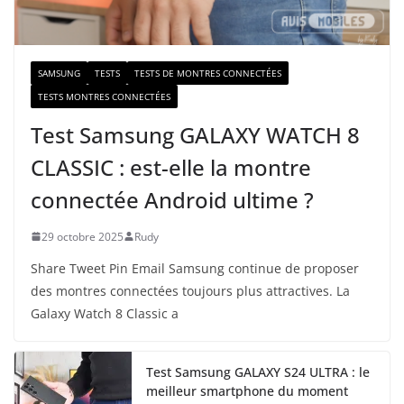
i
l
SAMSUNG
TESTS
TESTS DE MONTRES CONNECTÉES
TESTS MONTRES CONNECTÉES
Test Samsung GALAXY WATCH 8
CLASSIC : est-elle la montre
connectée Android ultime ?
29 octobre 2025
Rudy
Share Tweet Pin Email Samsung continue de proposer
des montres connectées toujours plus attractives. La
Galaxy Watch 8 Classic a
Test Samsung GALAXY S24 ULTRA : le
meilleur smartphone du moment