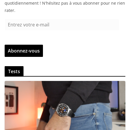
quotidiennement ! N'hésitez pas à vous abonner pour ne rien
rater.
E
n
t
r
Abonnez-vous
e
z
v
Tests
o
t
r
e
e
-
m
a