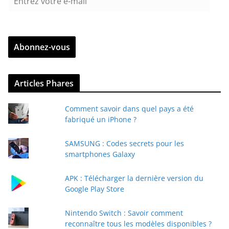
n
t
r
Abonnez-vous
e
z
v
Articles Phares
o
t
Comment savoir dans quel pays a été
r
fabriqué un iPhone ?
e
e
SAMSUNG : Codes secrets pour les
-
smartphones Galaxy
m
a
APK : Télécharger la dernière version du
i
Google Play Store
l
Nintendo Switch : Savoir comment
reconnaître tous les modèles disponibles ?