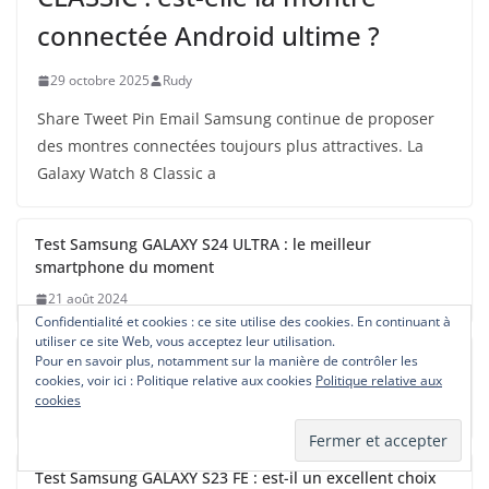
connectée Android ultime ?
29 octobre 2025
Rudy
Share Tweet Pin Email Samsung continue de proposer
des montres connectées toujours plus attractives. La
Galaxy Watch 8 Classic a
Test Samsung GALAXY S24 ULTRA : le meilleur
smartphone du moment
21 août 2024
Confidentialité et cookies : ce site utilise des cookies. En continuant à
utiliser ce site Web, vous acceptez leur utilisation.
Test Samsung GLAXY S24 : le meilleur smartphone
Pour en savoir plus, notamment sur la manière de contrôler les
cookies, voir ici : Politique relative aux cookies
Politique relative aux
compact du moment
cookies
21 août 2024
Test Samsung GALAXY S23 FE : est-il un excellent choix