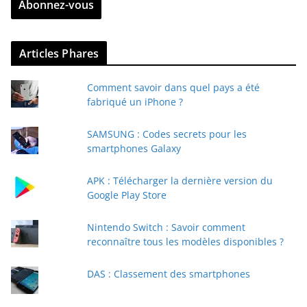
Abonnez-vous
e
z
v
Articles Phares
o
t
Comment savoir dans quel pays a été
r
fabriqué un iPhone ?
e
e
SAMSUNG : Codes secrets pour les
-
smartphones Galaxy
m
a
APK : Télécharger la dernière version du
i
Google Play Store
l
Nintendo Switch : Savoir comment
reconnaître tous les modèles disponibles ?
DAS : Classement des smartphones