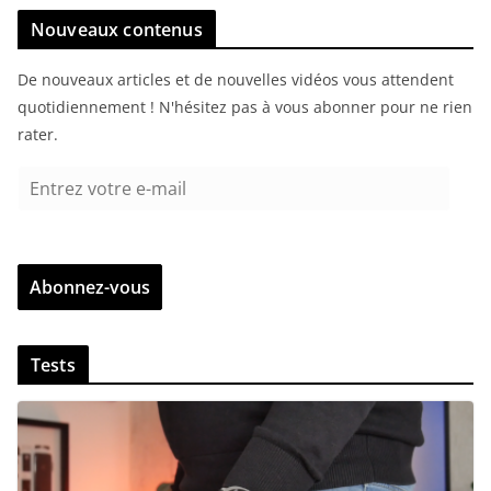
Nouveaux contenus
De nouveaux articles et de nouvelles vidéos vous attendent
quotidiennement ! N'hésitez pas à vous abonner pour ne rien
rater.
E
n
t
r
Abonnez-vous
e
z
v
Tests
o
t
r
e
e