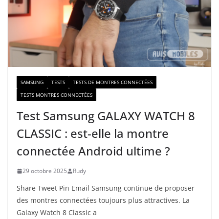
-
m
a
i
l
SAMSUNG
TESTS
TESTS DE MONTRES CONNECTÉES
TESTS MONTRES CONNECTÉES
Test Samsung GALAXY WATCH 8
CLASSIC : est-elle la montre
connectée Android ultime ?
29 octobre 2025
Rudy
Share Tweet Pin Email Samsung continue de proposer
des montres connectées toujours plus attractives. La
Galaxy Watch 8 Classic a