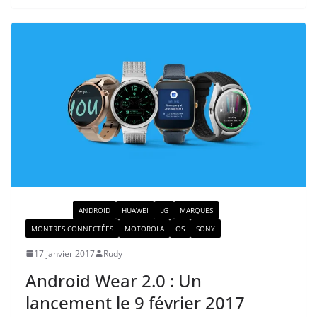
ACTUALITÉ
ANDROID
HUAWEI
LG
MARQUES
MONTRES CONNECTÉES
MOTOROLA
OS
SONY
17 janvier 2017
Rudy
Android Wear 2.0 : Un
lancement le 9 février 2017