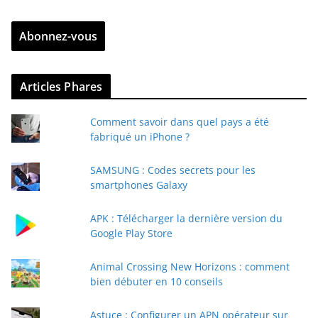
t
r
Abonnez-vous
e
z
v
Articles Phares
o
t
Comment savoir dans quel pays a été
r
fabriqué un iPhone ?
e
e
SAMSUNG : Codes secrets pour les
-
smartphones Galaxy
m
a
APK : Télécharger la dernière version du
i
Google Play Store
l
Animal Crossing New Horizons : comment
bien débuter en 10 conseils
Astuce : Configurer un APN opérateur sur