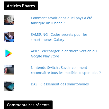
v
Articles Phares
o
t
Comment savoir dans quel pays a été
r
fabriqué un iPhone ?
e
e
SAMSUNG : Codes secrets pour les
-
smartphones Galaxy
m
a
APK : Télécharger la dernière version du
i
Google Play Store
l
Nintendo Switch : Savoir comment
reconnaître tous les modèles disponibles ?
DAS : Classement des smartphones
Commentaires récents