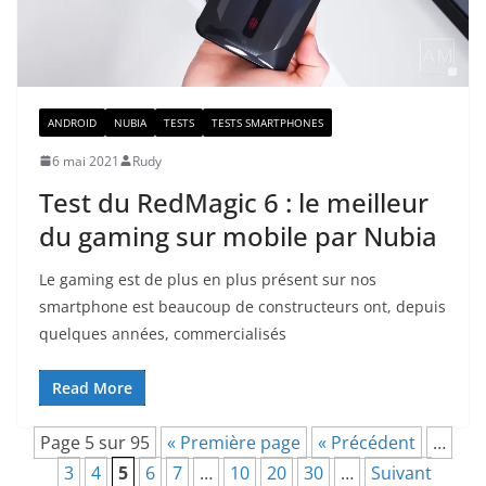
ANDROID
NUBIA
TESTS
TESTS SMARTPHONES
6 mai 2021
Rudy
Test du RedMagic 6 : le meilleur
du gaming sur mobile par Nubia
Le gaming est de plus en plus présent sur nos
smartphone est beaucoup de constructeurs ont, depuis
quelques années, commercialisés
Read More
Page 5 sur 95
« Première page
« Précédent
…
3
4
5
6
7
…
10
20
30
…
Suivant