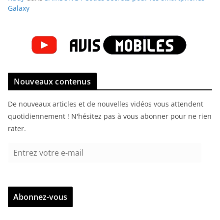
Galaxy
Nouveaux contenus
De nouveaux articles et de nouvelles vidéos vous attendent
quotidiennement ! N'hésitez pas à vous abonner pour ne rien
rater.
E
n
t
r
Abonnez-vous
e
z