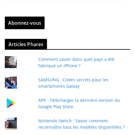
n
t
r
Abonnez-vous
e
z
v
Articles Phares
o
t
Comment savoir dans quel pays a été
r
fabriqué un iPhone ?
e
e
SAMSUNG : Codes secrets pour les
-
smartphones Galaxy
m
a
APK : Télécharger la dernière version du
i
Google Play Store
l
Nintendo Switch : Savoir comment
reconnaître tous les modèles disponibles ?