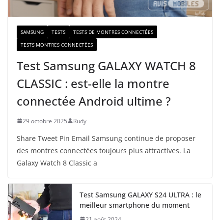
l
SAMSUNG
TESTS
TESTS DE MONTRES CONNECTÉES
TESTS MONTRES CONNECTÉES
Test Samsung GALAXY WATCH 8
CLASSIC : est-elle la montre
connectée Android ultime ?
29 octobre 2025
Rudy
Share Tweet Pin Email Samsung continue de proposer
des montres connectées toujours plus attractives. La
Galaxy Watch 8 Classic a
Test Samsung GALAXY S24 ULTRA : le
meilleur smartphone du moment
21 août 2024