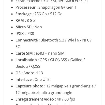
Écran externe :
3.4″ / Super AMOLED / 1:1
Processeur :
Snapdragon 8+ Gen 1
Stockage :
256 Go / 512 Go
RAM :
8 Go
Micro SD :
Non
IPXX :
IPX8
Connectivité :
Bluetooth 5.3 / Wi-Fi 6 / NFC /
5G
Carte SIM :
eSIM + nano SIM
Localisation :
GPS / GLONASS / Galileo /
Beidou / QZSS
OS :
Android 13
Interface :
One UI 5
Capteurs photo :
12 mégapixels grand-angle /
12 mégapixels ultra grand-angle
Enregistrement vidéo :
4K / 60 fps