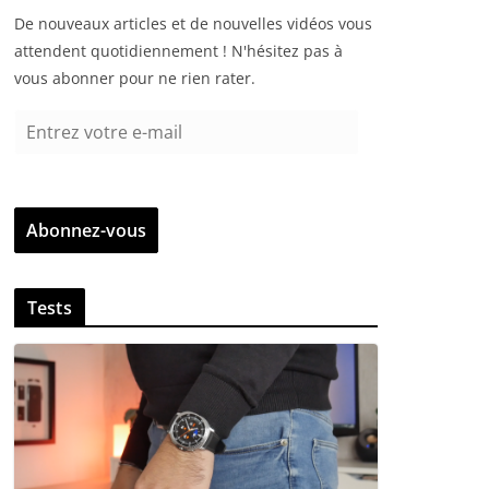
De nouveaux articles et de nouvelles vidéos vous
attendent quotidiennement ! N'hésitez pas à
vous abonner pour ne rien rater.
E
n
t
r
Abonnez-vous
e
z
v
Tests
o
t
r
e
e
-
m