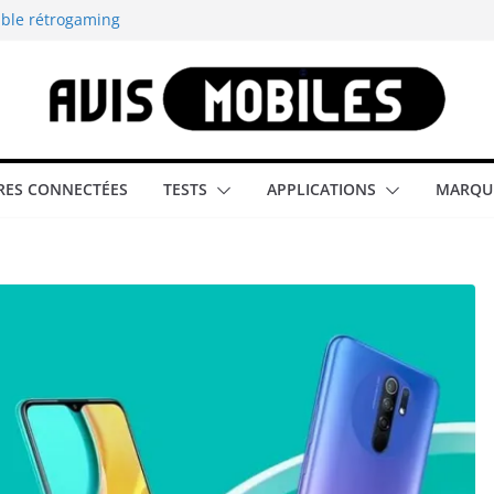
able rétrogaming
illeur smartphone
smartphone compact
est-elle la
ES CONNECTÉES
TESTS
APPLICATIONS
MARQU
aître tous les