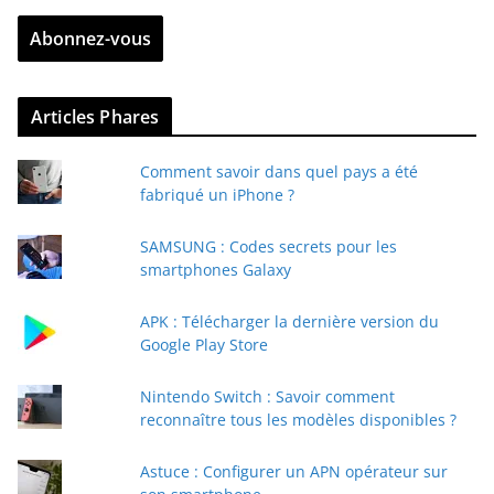
r
Abonnez-vous
e
z
v
Articles Phares
o
t
Comment savoir dans quel pays a été
r
fabriqué un iPhone ?
e
e
SAMSUNG : Codes secrets pour les
-
smartphones Galaxy
m
a
APK : Télécharger la dernière version du
i
Google Play Store
l
Nintendo Switch : Savoir comment
reconnaître tous les modèles disponibles ?
Astuce : Configurer un APN opérateur sur