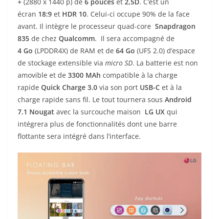
+
(2880 x 1440 p) de
6
pouces
et
2,5D
. C’est un
écran
18:9
et
HDR 10
. Celui-ci occupe 90% de la face
avant. Il intègre le processeur quad-core
Snapdragon
835
de chez
Qualcomm
.
Il sera accompagné de
4
Go
(LPDDR4X) de RAM et de
64 Go
(UFS 2.0) d’espace
de stockage extensible via
micro SD
. La batterie est non
amovible et de
3300 MAh
compatible à la charge
rapide
Quick Charge 3.0
via son port
USB-C
et à la
charge rapide sans fil. Le tout tournera sous
Android
7.1 Nougat
avec la surcouche maison
LG UX
qui
intégrera plus de fonctionnalités dont une barre
flottante sera intégré dans l’interface.