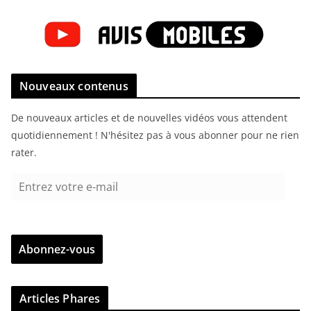
Nouveaux contenus
De nouveaux articles et de nouvelles vidéos vous attendent
quotidiennement ! N'hésitez pas à vous abonner pour ne rien
rater.
E
n
t
r
Abonnez-vous
e
z
v
Articles Phares
o