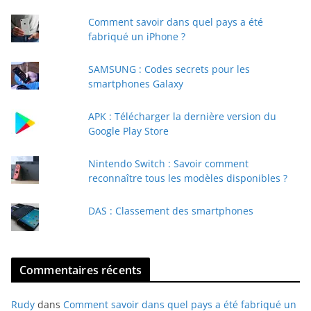
t
Comment savoir dans quel pays a été
r
fabriqué un iPhone ?
e
e
SAMSUNG : Codes secrets pour les
-
smartphones Galaxy
m
a
APK : Télécharger la dernière version du
i
Google Play Store
l
Nintendo Switch : Savoir comment
reconnaître tous les modèles disponibles ?
DAS : Classement des smartphones
Commentaires récents
Rudy
dans
Comment savoir dans quel pays a été fabriqué un