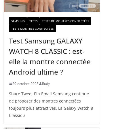
a
i
l
SAMSUNG
TESTS
TESTS DE MONTRES CONNECTÉES
TESTS MONTRES CONNECTÉES
Test Samsung GALAXY
WATCH 8 CLASSIC : est-
elle la montre connectée
Android ultime ?
29 octobre 2025
Rudy
Share Tweet Pin Email Samsung continue
de proposer des montres connectées
toujours plus attractives. La Galaxy Watch 8
Classic a