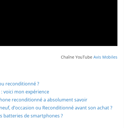
Chaîne YouTube
Avis Mobiles
ou reconditionné ?
 : voici mon expérience
phone reconditionné a absolument savoir
euf, d’occasion ou Reconditionné avant son achat ?
os batteries de smartphones ?