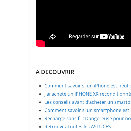
A DECOUVRIR
Comment savoir si un iPhone est neuf 
J’ai acheté un IPHONE XR reconditionné
Les conseils avant d’acheter un smart
Comment savoir si un smartphone est n
Recharge sans fil : Dangereuse pour n
Retrouvez toutes les ASTUCES