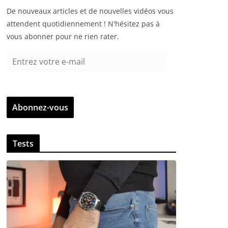
De nouveaux articles et de nouvelles vidéos vous
attendent quotidiennement ! N'hésitez pas à
vous abonner pour ne rien rater.
E
n
t
r
Abonnez-vous
e
z
v
Tests
o
t
r
e
e
-
m