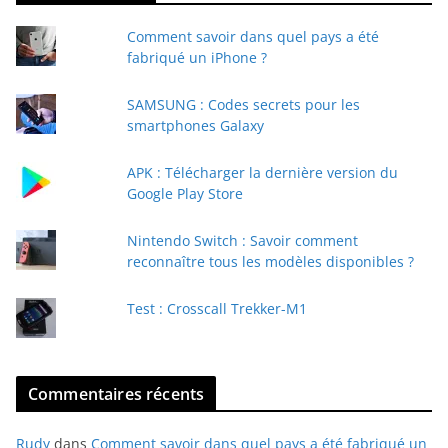
t
Comment savoir dans quel pays a été
r
fabriqué un iPhone ?
e
e
SAMSUNG : Codes secrets pour les
-
smartphones Galaxy
m
a
APK : Télécharger la dernière version du
i
Google Play Store
l
Nintendo Switch : Savoir comment
reconnaître tous les modèles disponibles ?
Test : Crosscall Trekker-M1
Commentaires récents
Rudy
dans
Comment savoir dans quel pays a été fabriqué un