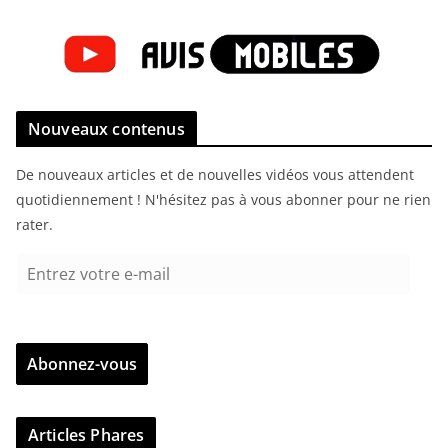
Nouveaux contenus
De nouveaux articles et de nouvelles vidéos vous attendent
quotidiennement ! N'hésitez pas à vous abonner pour ne rien
rater.
E
n
t
r
Abonnez-vous
e
z
v
Articles Phares
o