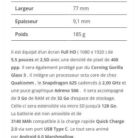
Largeur
77 mm
Epaisseur
9,1 mm
Poids
185 g
Il est équipé d’un écran
Full HD
( 1080 x 1920 ) de
5,5
pouces
et
2,5D
avec une densité de pixel de
400
ppp
. Il sera également protégé par du
Corning Gorilla
Glass 3
. Il intègre un processeur octa core de chez
Qualcomm
, le
Snapdragon
62
5
cadencés à
2,00
GHz
et
une puce graphique
Adreno 506
.
Il sera accompagné
de
3
Go
de RAM et de
32 Go
d’espace de stockage.
Celle-ci sera extensible via
micro SD
jusqu’à
128 Go
.
La batterie est non amovible et de
3140 MAh
compatible à la charge rapide
Quick Charge
2.0
via son port
USB Type C
. Le tout sera animé
par
Android 6.0 Marshmallow
.