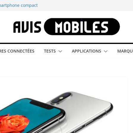
smartphone compact
est-elle la
aître tous les
able rétrogaming
ES CONNECTÉES
TESTS
APPLICATIONS
MARQU
illeur smartphone