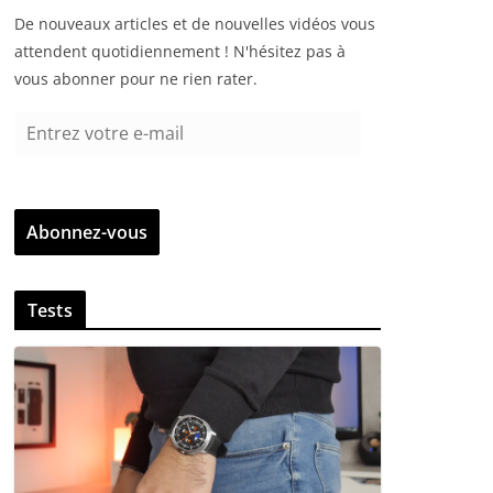
De nouveaux articles et de nouvelles vidéos vous
attendent quotidiennement ! N'hésitez pas à
vous abonner pour ne rien rater.
E
n
t
r
Abonnez-vous
e
z
v
Tests
o
t
r
e
e
-
m