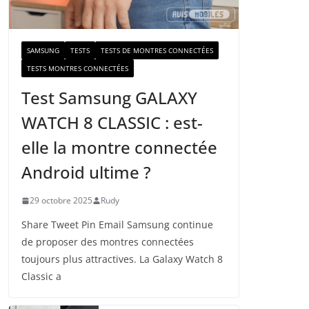
a
i
l
SAMSUNG
TESTS
TESTS DE MONTRES CONNECTÉES
TESTS MONTRES CONNECTÉES
Test Samsung GALAXY
WATCH 8 CLASSIC : est-
elle la montre connectée
Android ultime ?
29 octobre 2025
Rudy
Share Tweet Pin Email Samsung continue
de proposer des montres connectées
toujours plus attractives. La Galaxy Watch 8
Classic a