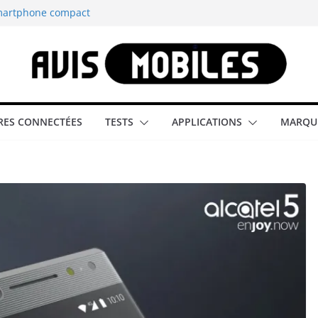
smartphone compact
est-elle la
aître tous les
able rétrogaming
ES CONNECTÉES
TESTS
APPLICATIONS
MARQU
illeur smartphone