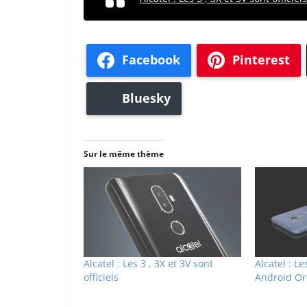
Facebook
Pinterest
Bluesky
Sur le même thème
Alcatel : Les 3 , 3X et 3V sont
Alcatel : L
officiels
Android Ore