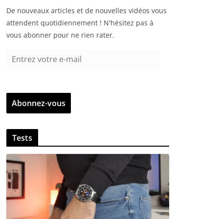
De nouveaux articles et de nouvelles vidéos vous
attendent quotidiennement ! N'hésitez pas à
vous abonner pour ne rien rater.
E
n
t
r
Abonnez-vous
e
z
v
Tests
o
t
r
e
e
-
m