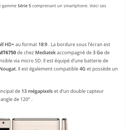
lle gamme
S
érie 5
comprenant un smartphone. Voici ses
ull HD+
au format
18:9
. La bordure sous l’écran est
MT6750
de chez
Mediatek
accompagné de
3 Go
de
sible via micro SD. Il est équipé d’une batterie de
 Nougat
. Il est également compatible
4G
et possède un
incipal de
13 mégapixels
et d’un double capteur
angle de 120° .