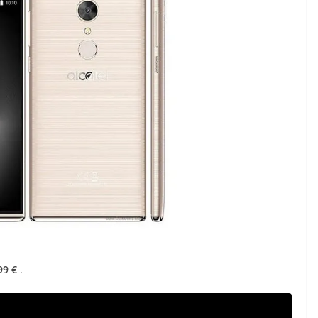
99 €
.