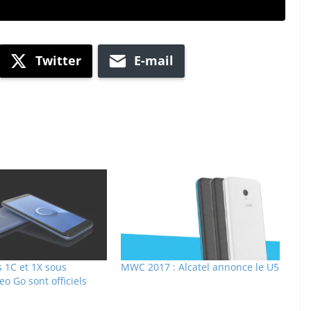
Twitter
E-mail
es 1C et 1X sous
MWC 2017 : Alcatel annonce le U5
o Go sont officiels