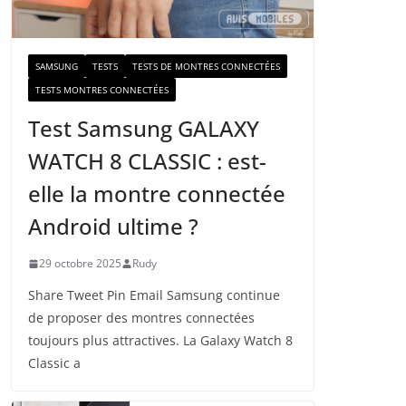
a
i
l
SAMSUNG
TESTS
TESTS DE MONTRES CONNECTÉES
TESTS MONTRES CONNECTÉES
Test Samsung GALAXY
WATCH 8 CLASSIC : est-
elle la montre connectée
Android ultime ?
29 octobre 2025
Rudy
Share Tweet Pin Email Samsung continue
de proposer des montres connectées
toujours plus attractives. La Galaxy Watch 8
Classic a