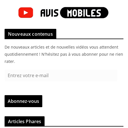
Nouveaux contenus
De nouveaux articles et de nouvelles vidéos vous attendent
quotidiennement ! N'hésitez pas à vous abonner pour ne rien
rater.
E
n
t
r
Abonnez-vous
e
z
v
Articles Phares
o