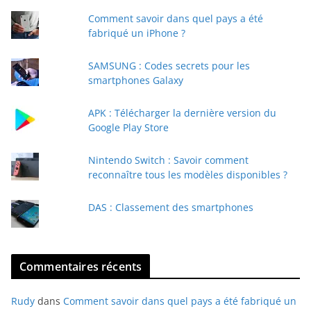
t
Comment savoir dans quel pays a été
r
fabriqué un iPhone ?
e
e
SAMSUNG : Codes secrets pour les
-
smartphones Galaxy
m
a
APK : Télécharger la dernière version du
i
Google Play Store
l
Nintendo Switch : Savoir comment
reconnaître tous les modèles disponibles ?
DAS : Classement des smartphones
Commentaires récents
Rudy
dans
Comment savoir dans quel pays a été fabriqué un