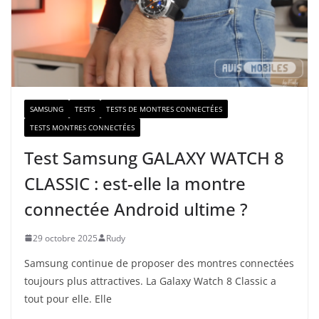
m
a
i
l
SAMSUNG
TESTS
TESTS DE MONTRES CONNECTÉES
TESTS MONTRES CONNECTÉES
Test Samsung GALAXY WATCH 8
CLASSIC : est-elle la montre
connectée Android ultime ?
29 octobre 2025
Rudy
Samsung continue de proposer des montres connectées
toujours plus attractives. La Galaxy Watch 8 Classic a
tout pour elle. Elle