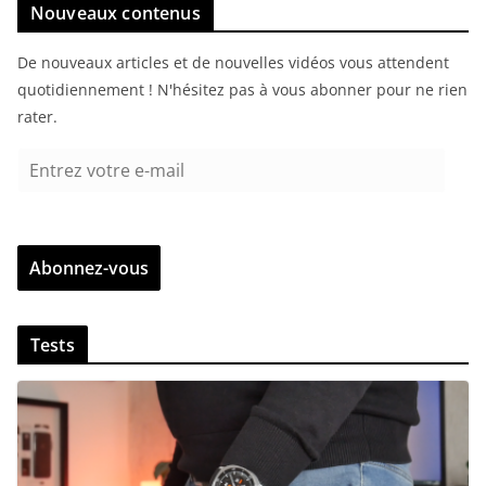
Nouveaux contenus
De nouveaux articles et de nouvelles vidéos vous attendent
quotidiennement ! N'hésitez pas à vous abonner pour ne rien
rater.
E
n
t
r
Abonnez-vous
e
z
v
Tests
o
t
r
e
e
-