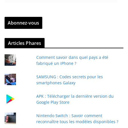
n
t
r
Abonnez-vous
e
z
v
Articles Phares
o
t
Comment savoir dans quel pays a été
r
fabriqué un iPhone ?
e
e
SAMSUNG : Codes secrets pour les
-
smartphones Galaxy
m
a
APK : Télécharger la dernière version du
i
Google Play Store
l
Nintendo Switch : Savoir comment
reconnaître tous les modèles disponibles ?