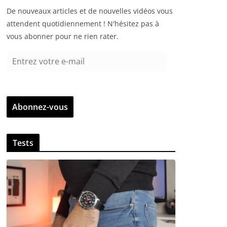
De nouveaux articles et de nouvelles vidéos vous
attendent quotidiennement ! N'hésitez pas à
vous abonner pour ne rien rater.
E
n
t
r
Abonnez-vous
e
z
v
Tests
o
t
r
e
e
-
m