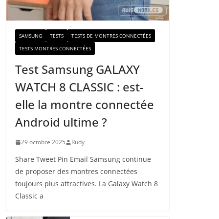
a
i
l
SAMSUNG
TESTS
TESTS DE MONTRES CONNECTÉES
TESTS MONTRES CONNECTÉES
Test Samsung GALAXY
WATCH 8 CLASSIC : est-
elle la montre connectée
Android ultime ?
29 octobre 2025
Rudy
Share Tweet Pin Email Samsung continue
de proposer des montres connectées
toujours plus attractives. La Galaxy Watch 8
Classic a