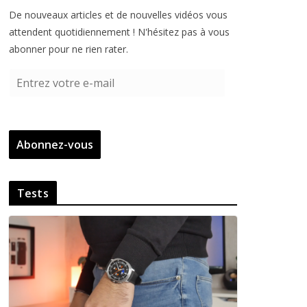
De nouveaux articles et de nouvelles vidéos vous
attendent quotidiennement ! N'hésitez pas à vous
abonner pour ne rien rater.
E
n
t
r
Abonnez-vous
e
z
v
Tests
o
t
r
e
e
-
m