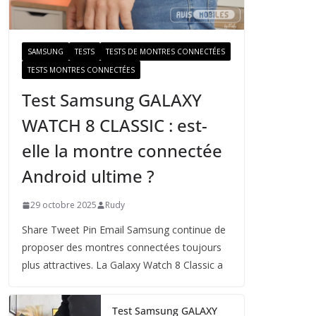
a
i
l
SAMSUNG
TESTS
TESTS DE MONTRES CONNECTÉES
TESTS MONTRES CONNECTÉES
Test Samsung GALAXY
WATCH 8 CLASSIC : est-
elle la montre connectée
Android ultime ?
29 octobre 2025
Rudy
Share Tweet Pin Email Samsung continue de
proposer des montres connectées toujours
plus attractives. La Galaxy Watch 8 Classic a
Test Samsung GALAXY