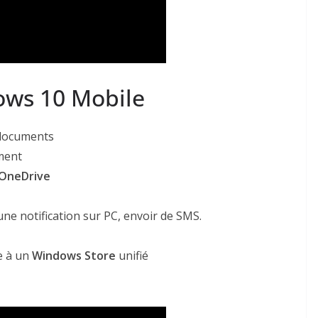
ws 10 Mobile
e documents
ment
OneDrive
ne notification sur PC, envoir de SMS.
ce à un
Windows Store
unifié