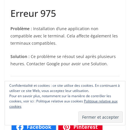
Erreur 975
Problème :
Installation d’une application non
compatible avec le terminal. Cela affecte également les
terminaux compatibles.
Solution :
Ce problème se résout seul après plusieurs
heures. Contacter Google pour avoir une Solution.
Confidentialité et cookies : ce site utilise des cookies. En continuant à
L’article sera mis à jour selon les nouvelles erreurs ou
utiliser ce site Web, vous acceptez leur utilisation.
erreurs oubliées que vous pouvez également soumettre.
Pour en savoir plus, notamment sur la manière de contrôler les
cookies, voir ici : Politique relative aux cookies
Politique relative aux
cookies
Facebook
Pinterest