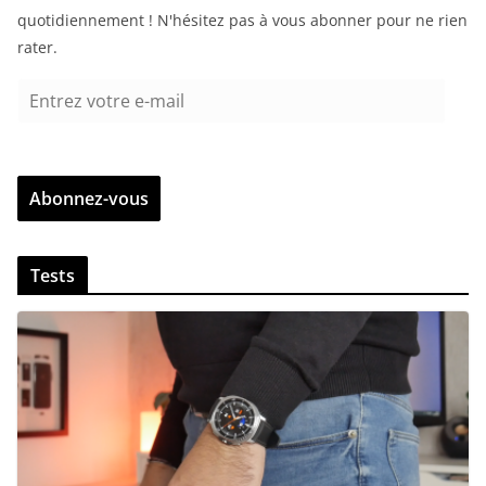
quotidiennement ! N'hésitez pas à vous abonner pour ne rien
rater.
E
n
t
r
Abonnez-vous
e
z
v
Tests
o
t
r
e
e
-
m
a