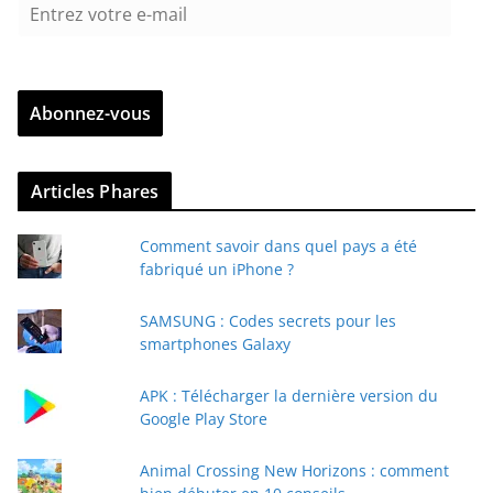
E
n
t
r
Abonnez-vous
e
z
v
Articles Phares
o
t
Comment savoir dans quel pays a été
r
fabriqué un iPhone ?
e
e
SAMSUNG : Codes secrets pour les
-
smartphones Galaxy
m
a
APK : Télécharger la dernière version du
i
Google Play Store
l
Animal Crossing New Horizons : comment