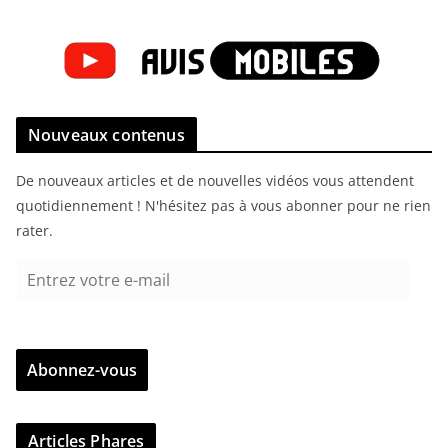
Nouveaux contenus
De nouveaux articles et de nouvelles vidéos vous attendent
quotidiennement ! N'hésitez pas à vous abonner pour ne rien
rater.
E
n
t
r
Abonnez-vous
e
z
v
Articles Phares
o