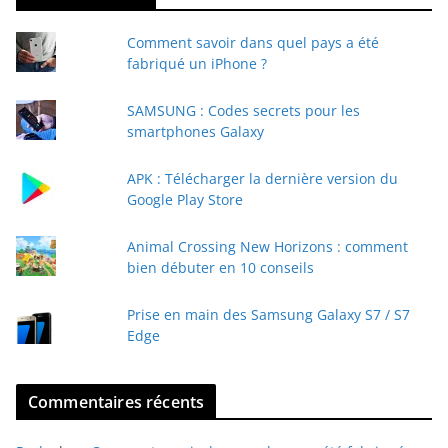
t
Comment savoir dans quel pays a été
r
fabriqué un iPhone ?
e
e
SAMSUNG : Codes secrets pour les
-
smartphones Galaxy
m
a
APK : Télécharger la dernière version du
i
Google Play Store
l
Animal Crossing New Horizons : comment
bien débuter en 10 conseils
Prise en main des Samsung Galaxy S7 / S7
Edge
Commentaires récents