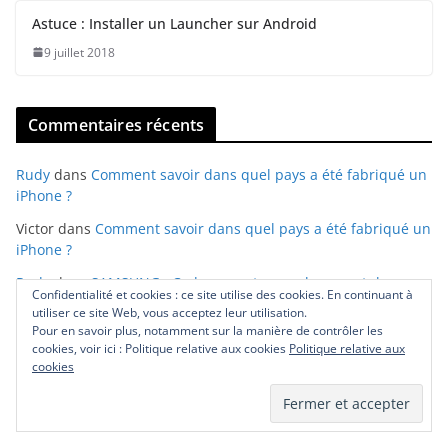
Astuce : Installer un Launcher sur Android
9 juillet 2018
Commentaires récents
Rudy
dans
Comment savoir dans quel pays a été fabriqué un
iPhone ?
Victor
dans
Comment savoir dans quel pays a été fabriqué un
iPhone ?
Rudy
dans
SAMSUNG : Codes secrets pour les smartphones
Confidentialité et cookies : ce site utilise des cookies. En continuant à
Galaxy
utiliser ce site Web, vous acceptez leur utilisation.
Pour en savoir plus, notamment sur la manière de contrôler les
Rudy
dans
SAMSUNG : Codes secrets pour les smartphones
cookies, voir ici : Politique relative aux cookies
Politique relative aux
Galaxy
cookies
Rudy
dans
SAMSUNG : Codes secrets pour les smartphones
Galaxy