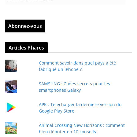
n
t
r
Abonnez-vous
e
z
v
Articles Phares
o
t
Comment savoir dans quel pays a été
r
fabriqué un iPhone ?
e
e
SAMSUNG : Codes secrets pour les
-
smartphones Galaxy
m
a
APK : Télécharger la dernière version du
i
Google Play Store
l
Animal Crossing New Horizons : comment
bien débuter en 10 conseils