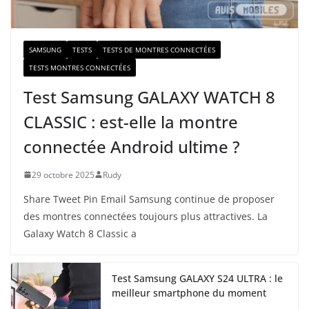
l
SAMSUNG
TESTS
TESTS DE MONTRES CONNECTÉES
TESTS MONTRES CONNECTÉES
Test Samsung GALAXY WATCH 8
CLASSIC : est-elle la montre
connectée Android ultime ?
29 octobre 2025
Rudy
Share Tweet Pin Email Samsung continue de proposer
des montres connectées toujours plus attractives. La
Galaxy Watch 8 Classic a
Test Samsung GALAXY S24 ULTRA : le
meilleur smartphone du moment