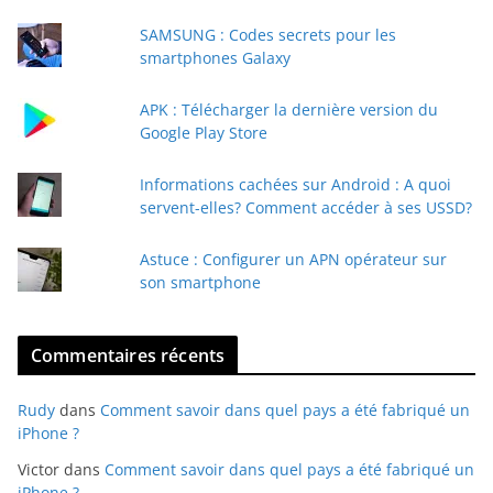
e
SAMSUNG : Codes secrets pour les
-
smartphones Galaxy
m
a
APK : Télécharger la dernière version du
i
Google Play Store
l
Informations cachées sur Android : A quoi
servent-elles? Comment accéder à ses USSD?
Astuce : Configurer un APN opérateur sur
son smartphone
Commentaires récents
Rudy
dans
Comment savoir dans quel pays a été fabriqué un
iPhone ?
Victor
dans
Comment savoir dans quel pays a été fabriqué un
iPhone ?