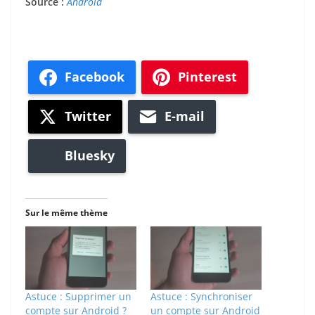
Source :
Android
Facebook
Pinterest
Twitter
E-mail
Bluesky
Sur le même thème
Astuce : Supprimer un
Astuce : Synchroniser
compte sur Android ?
un compte sur Android