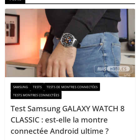
t
r
e
e
-
m
a
i
l
SAMSUNG
TESTS
TESTS DE MONTRES CONNECTÉES
TESTS MONTRES CONNECTÉES
Test Samsung GALAXY WATCH 8
CLASSIC : est-elle la montre
connectée Android ultime ?