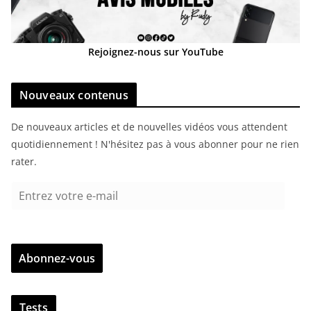
Rejoignez-nous sur YouTube
Nouveaux contenus
De nouveaux articles et de nouvelles vidéos vous attendent
quotidiennement ! N'hésitez pas à vous abonner pour ne rien
rater.
E
n
t
r
Abonnez-vous
e
z
v
Tests
o