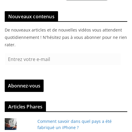
Nouveaux contenus
De nouveaux articles et de nouvelles vidéos vous attendent
quotidiennement ! N'hésitez pas à vous abonner pour ne rien
rater.
E
n
t
r
Abonnez-vous
e
z
v
Articles Phares
o
t
Comment savoir dans quel pays a été
r
fabriqué un iPhone ?
e