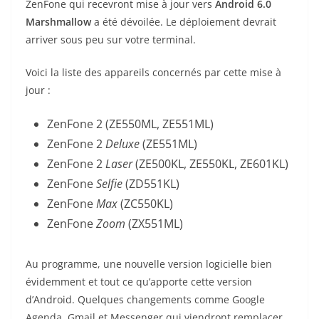
ZenFone qui recevront mise à jour vers
Android 6.0
Marshmallow
a été dévoilée. Le déploiement devrait
arriver sous peu sur votre terminal.
Voici la liste des appareils concernés par cette mise à
jour :
ZenFone 2 (ZE550ML, ZE551ML)
ZenFone 2
Deluxe
(ZE551ML)
ZenFone 2
Laser
(ZE500KL, ZE550KL, ZE601KL)
ZenFone
Selfie
(ZD551KL)
ZenFone
Max
(ZC550KL)
ZenFone
Zoom
(ZX551ML)
Au programme, une nouvelle version logicielle bien
évidemment et tout ce qu’apporte cette version
d’Android. Quelques changements comme Google
Agenda, Gmail et Messenger qui viendront remplacer