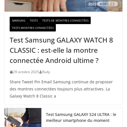
l
SAMSUNG
TESTS
TESTS DE MONTRES CONNECTÉES
TESTS MONTRES CONNECTÉES
Test Samsung GALAXY WATCH 8
CLASSIC : est-elle la montre
connectée Android ultime ?
29 octobre 2025
Rudy
Share Tweet Pin Email Samsung continue de proposer
des montres connectées toujours plus attractives. La
Galaxy Watch 8 Classic a
Test Samsung GALAXY S24 ULTRA : le
meilleur smartphone du moment