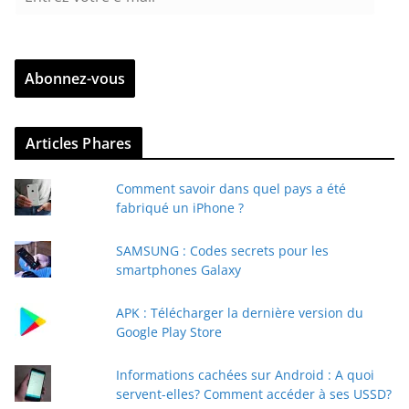
n
t
r
Abonnez-vous
e
z
v
Articles Phares
o
t
Comment savoir dans quel pays a été
r
fabriqué un iPhone ?
e
e
SAMSUNG : Codes secrets pour les
-
smartphones Galaxy
m
a
APK : Télécharger la dernière version du
i
Google Play Store
l
Informations cachées sur Android : A quoi
servent-elles? Comment accéder à ses USSD?