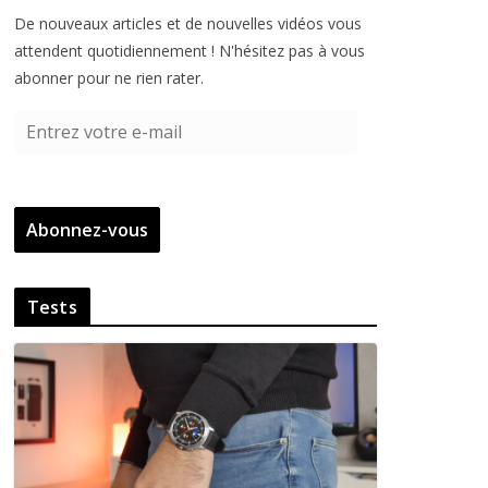
De nouveaux articles et de nouvelles vidéos vous
attendent quotidiennement ! N'hésitez pas à vous
abonner pour ne rien rater.
E
n
t
r
Abonnez-vous
e
z
v
Tests
o
t
r
e
e
-
m