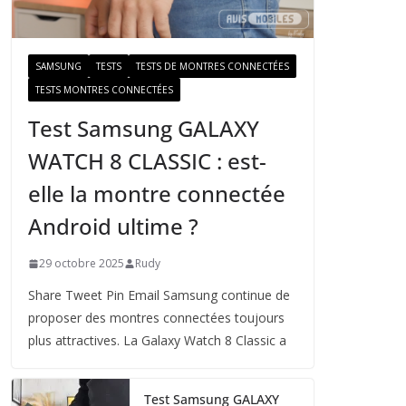
a
i
l
SAMSUNG
TESTS
TESTS DE MONTRES CONNECTÉES
TESTS MONTRES CONNECTÉES
Test Samsung GALAXY
WATCH 8 CLASSIC : est-
elle la montre connectée
Android ultime ?
29 octobre 2025
Rudy
Share Tweet Pin Email Samsung continue de
proposer des montres connectées toujours
plus attractives. La Galaxy Watch 8 Classic a
Test Samsung GALAXY