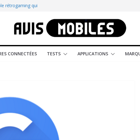
le rétrogaming qui
illeur smartphone
martphone compact
est-elle la montre
ES CONNECTÉES
TESTS
APPLICATIONS
MARQ
ître tous les