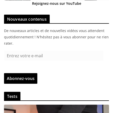
Rejoignez-nous sur YouTube
Nouveaux contenus
De nouveaux articles et de nouvelles vidéos vous attendent
quotidiennement ! N'hésitez pas à vous abonner pour ne rien
rater.
E
n
t
r
Abonnez-vous
e
z
v
Tests
o
t
r