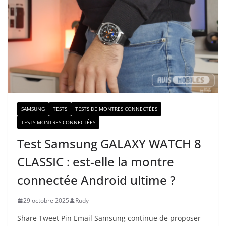
e
e
-
m
a
i
l
SAMSUNG
TESTS
TESTS DE MONTRES CONNECTÉES
TESTS MONTRES CONNECTÉES
Test Samsung GALAXY WATCH 8
CLASSIC : est-elle la montre
connectée Android ultime ?
29 octobre 2025
Rudy
Share Tweet Pin Email Samsung continue de proposer