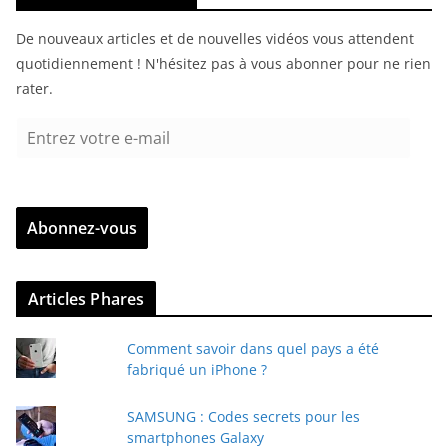
De nouveaux articles et de nouvelles vidéos vous attendent
quotidiennement ! N'hésitez pas à vous abonner pour ne rien
rater.
E
n
t
r
Abonnez-vous
e
z
v
Articles Phares
o
t
Comment savoir dans quel pays a été
r
fabriqué un iPhone ?
e
e
SAMSUNG : Codes secrets pour les
-
smartphones Galaxy