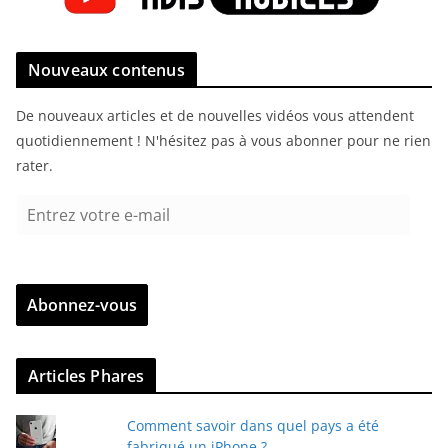
Nouveaux contenus
De nouveaux articles et de nouvelles vidéos vous attendent
quotidiennement ! N'hésitez pas à vous abonner pour ne rien
rater.
E
n
t
r
Abonnez-vous
e
z
v
Articles Phares
o
t
Comment savoir dans quel pays a été
r
fabriqué un iPhone ?