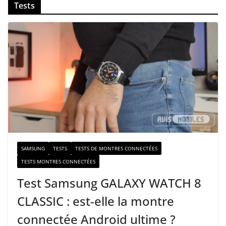
Tests
o
t
r
e
e
-
m
a
i
l
SAMSUNG
TESTS
TESTS DE MONTRES CONNECTÉES
TESTS MONTRES CONNECTÉES
Test Samsung GALAXY WATCH 8
CLASSIC : est-elle la montre
connectée Android ultime ?