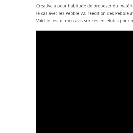
Creative a pour habitude de proposer du matériel 
le cas avec les Pebble V2, réédition des Pebble 
Voici le test et mon avis sur ces enceintes pour 