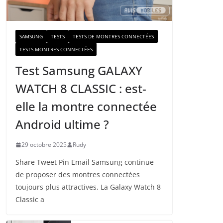
a
i
l
SAMSUNG
TESTS
TESTS DE MONTRES CONNECTÉES
TESTS MONTRES CONNECTÉES
Test Samsung GALAXY
WATCH 8 CLASSIC : est-
elle la montre connectée
Android ultime ?
29 octobre 2025
Rudy
Share Tweet Pin Email Samsung continue
de proposer des montres connectées
toujours plus attractives. La Galaxy Watch 8
Classic a