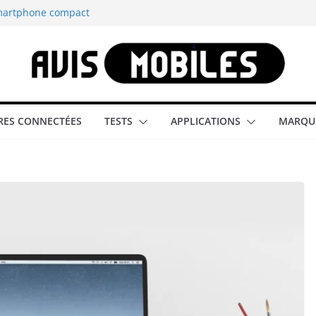
smartphone compact
est-elle la
aître tous les
able rétrogaming
ES CONNECTÉES
TESTS
APPLICATIONS
MARQU
illeur smartphone