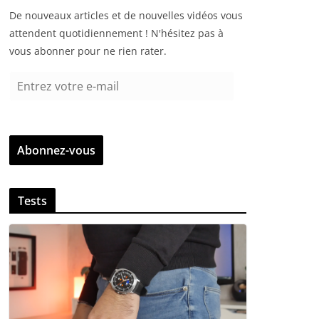
De nouveaux articles et de nouvelles vidéos vous
attendent quotidiennement ! N'hésitez pas à
vous abonner pour ne rien rater.
E
n
t
r
Abonnez-vous
e
z
v
Tests
o
t
r
e
e
-
m